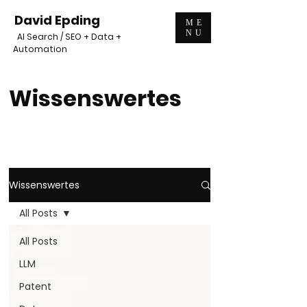
David Epding
ME
NU
AI Search / SEO + Data +
Automation
Wissenswertes
Wissenswertes
All Posts
All Posts
LLM
Patent