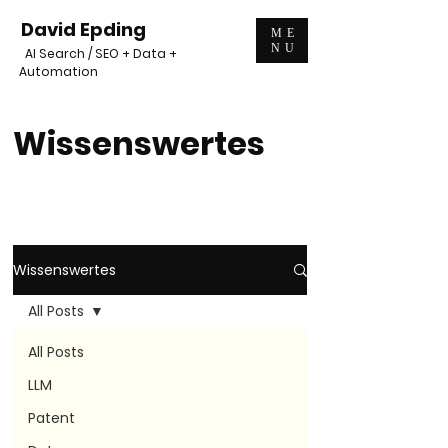
David Epding
ME
NU
AI Search / SEO + Data +
Automation
Wissenswertes
Wissenswertes
All Posts
All Posts
LLM
Patent